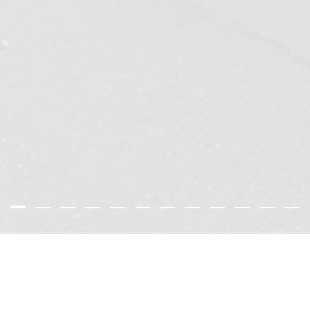
2 08 96 54
AGENCE@EMPREINTE-
297 AVENUE 
ARCHITECTES.COM
ZI ATHELIA I
13600 LA CI
VOIR SUR LA C
© EMPREINTE 2026. TOUS D