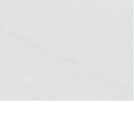
DU MISTRAL
V
OTAT
ARTE
ROITS RÉSERVÉS.
RETOUR
EN HAUT