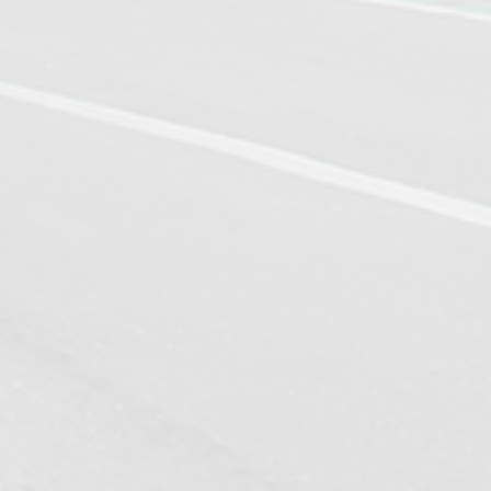
APPELER
ECRIRE
RE