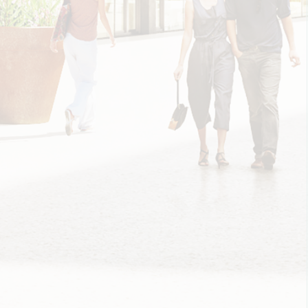
ET
DISCOVER TOO
DU MISTRAL
V
OTAT