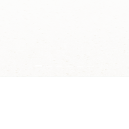
SEE ON THE M
© EMPREINTE 2026. ALL RIG
MES
On the outskirts of the historic 
and housing has a contemporary 