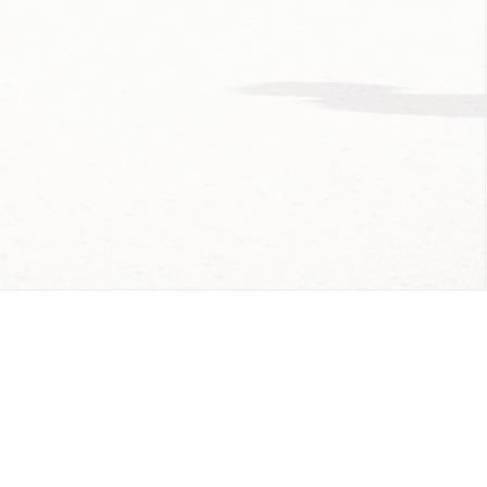
AP
HTS RESERVED.
BACK TO
TOP
town centre, this mixed development of offices, retail units
and elegant architectural style and takes into account the