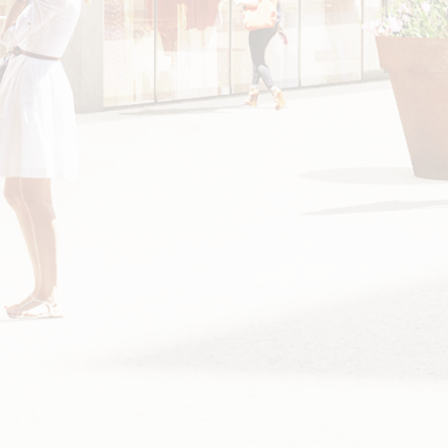
CALL
WRITE
ME
2 08 96 54
AGENCE@EMPREINTE-
297 AVENUE 
ARCHITECTES.COM
ZI ATHELIA I
13600 LA CI