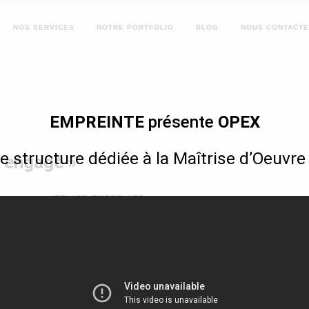
NOS
SERVICES
NOTRE
PORTFOLIO
BLOG
NOUS
CONTACT
EMPREINTE
présente
OPEX
e structure dédiée à la Maîtrise d’Oeuvre
 engagé »
SUR
ATELIER EMPREINTE
JORGE
NASCIMENTO,
« BÂTISSEUR
ENGAGÉ »