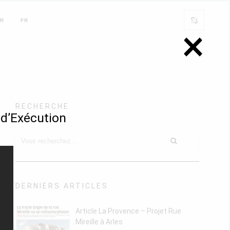
ER
FR
×
RECHERCHE
 d’Exécution
DERNIERS ARTICLES
Article La Provence – Projet Rue
Mireille à Arles