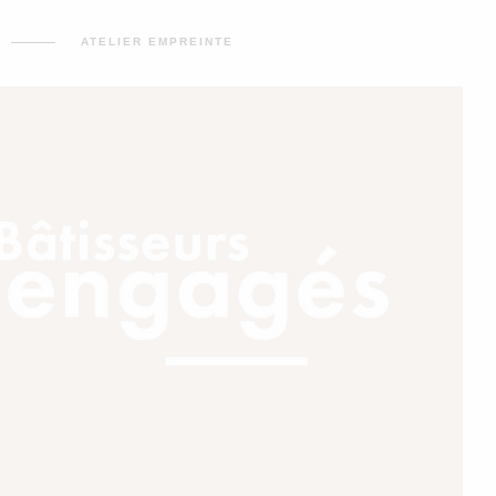
SUR
ATELIER EMPREINTE
LINDA
MANSOURI,
« BÂTISSEUSE
ENGAGÉE »