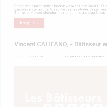
Poursuivons notre série d’interviews avec Linda MANSOURI qu
parcours en témoigne. A la sortie de mes études d’ingénieur
Territoires Conseil cherche deux personnes une pour le suivi d
lire plus
Vincent CALIFANO, « Bâtisseur e
S
4 MAI 2021
COMMENTAIRES FERMÉS
V
C
«
E