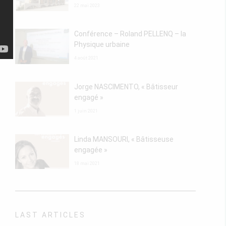
22 mai 2023
Conférence – Roland PELLENQ – la
Physique urbaine
4 août 2021
Jorge NASCIMENTO, « Bâtisseur
engagé »
1 juin 2021
Linda MANSOURI, « Bâtisseuse
engagée »
18 mai 2021
LAST ARTICLES