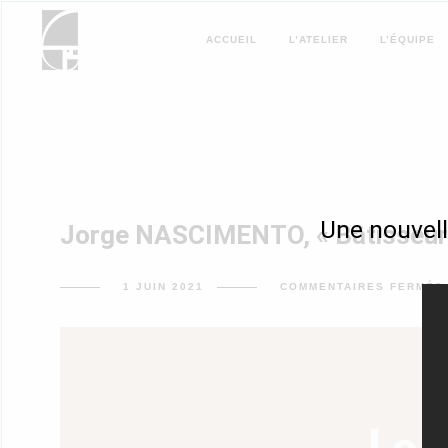
ACCUEIL
L’ATELIER
L’ÉQUIPE
Une nouvell
Jorge NASCIMENTO, « Bâtisseur
1 JUIN 2021
COMMENTAIRES FERMÉS