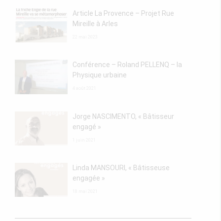
Article La Provence – Projet Rue
Mireille à Arles
22 mai 2023
Conférence – Roland PELLENQ – la
Physique urbaine
4 août 2021
Jorge NASCIMENTO, « Bâtisseur
engagé »
1 juin 2021
Linda MANSOURI, « Bâtisseuse
engagée »
18 mai 2021